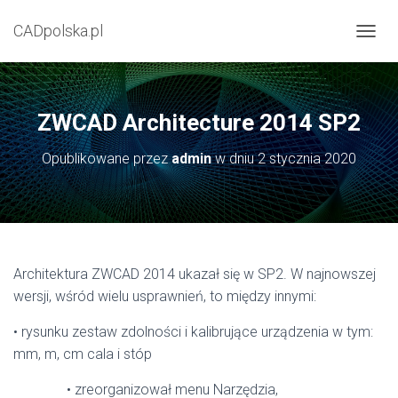
CADpolska.pl
P
R
Z
E
Ł
ZWCAD Architecture 2014 SP2
Ą
C
Opublikowane przez
admin
w dniu
2 stycznia 2020
Z
N
A
W
I
G
A
Architektura ZWCAD 2014 ukazał się w SP2. W najnowszej
C
wersji, wśród wielu usprawnień, to między innymi:
J
Ę
• rysunku zestaw zdolności i kalibrujące urządzenia w tym:
mm, m, cm cala i stóp
• zreorganizował menu Narzędzia,