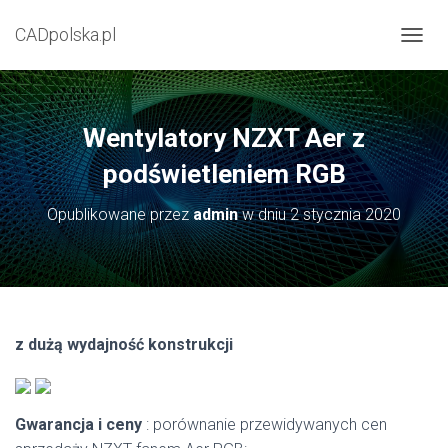
CADpolska.pl
P
R
Z
E
Ł
Wentylatory NZXT Aer z
Ą
C
podświetleniem RGB
Z
N
Opublikowane przez
admin
w dniu
2 stycznia 2020
A
W
I
G
A
C
J
z dużą wydajność konstrukcji
Ę
Gwarancja i ceny
: porównanie przewidywanych cen