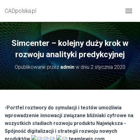
CADpolska.pl
P
R
Z
E
Ł
Simcenter – kolejny duży krok w
Ą
C
rozwoju analityki predykcyjnej
Z
N
Opublikowane przez
admin
w dniu
2 stycznia 2020
A
W
I
G
A
C
J
-Portfel roztwory do symulacji i testów umożliwia
Ę
wprowadzenie innowacji związane bliźniaki cyfrowe na
wszystkich stadiach rozwoju produktu Największa -
Spójność digitalizacji i strategii rozwoju nowych
produktów
teamlewis.com