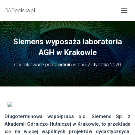
CADpolska.pl
P
R
Z
E
Ł
Siemens wyposaża laboratoria
Ą
C
AGH w Krakowie
Z
N
Opublikowane przez
admin
w dniu
2 stycznia 2020
A
W
I
G
A
C
J
Ę
Długoterminowa współpraca o.o. Siemens Sp. z
Akademii Górniczo-Hutniczej w Krakowie, to przekłada
się na więcej wspólnych projektów dydaktycznych.