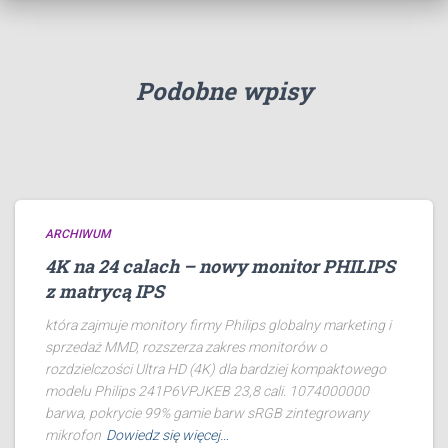
Podobne wpisy
ARCHIWUM
4K na 24 calach – nowy monitor PHILIPS
z matrycą IPS
która zajmuje monitory firmy Philips globalny marketing i
sprzedaż MMD, rozszerza zakres monitorów o
rozdzielczości Ultra HD (4K) dla bardziej kompaktowego
modelu Philips 241P6VPJKEB 23,8 cali. 1074000000
barwa, pokrycie 99% gamie barw sRGB zintegrowany
mikrofon
Dowiedz się więcej…