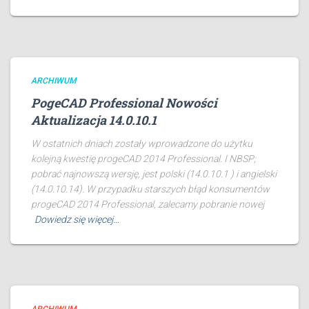
ARCHIWUM
PogeCAD Professional Nowości
Aktualizacja 14.0.10.1
W ostatnich dniach zostały wprowadzone do użytku
kolejną kwestię progeCAD 2014 Professional. I NBSP;
pobrać najnowszą wersję, jest polski (14.0.10.1 ) i angielski
(14.0.10.14). W przypadku starszych błąd konsumentów
progeCAD 2014 Professional, zalecamy pobranie nowej
Dowiedz się więcej…