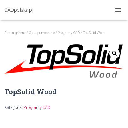
CADpolska.pl
P
R
Z
E
Strona główna
/
Oprogramowanie
/
Programy CAD
/ TopSolid Wood
Ł
Ą
C
Z
N
A
W
I
G
A
TopSolid Wood
C
J
Ę
Kategoria:
Programy CAD