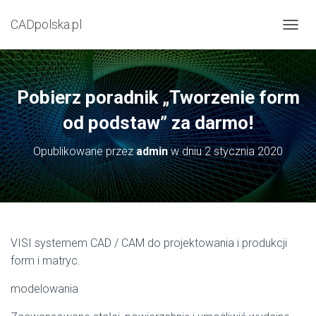
CADpolska.pl
P
R
Z
E
Ł
Pobierz poradnik „Tworzenie form
Ą
C
od podstaw” za darmo!
Z
N
Opublikowane przez
admin
w dniu
2 stycznia 2020
A
W
I
G
A
C
J
VISI systemem CAD / CAM do projektowania i produkcji
Ę
form i matryc.
modelowania