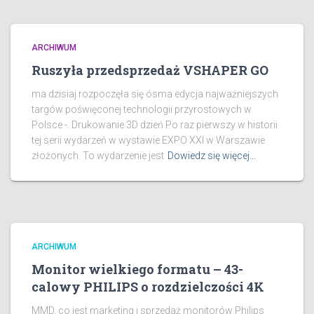
ARCHIWUM
Ruszyła przedsprzedaż VSHAPER GO
ma dzisiaj rozpoczęła się ósma edycja najważniejszych
targów poświęconej technologii przyrostowych w
Polsce -. Drukowanie 3D dzień Po raz pierwszy w historii
tej serii wydarzeń w wystawie EXPO XXI w Warszawie
złożonych. To wydarzenie jest
Dowiedz się więcej…
ARCHIWUM
Monitor wielkiego formatu – 43-
calowy PHILIPS o rozdzielczości 4K
MMD, co jest marketing i sprzedaż monitorów Philips