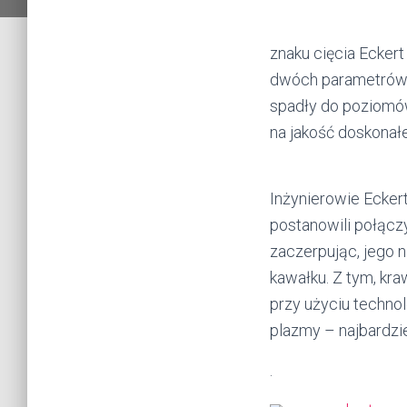
znaku cięcia Ecker
dwóch parametrów 
spadły do ​​poziom
na jakość doskonał
Inżynierowie Ecker
postanowili połącz
zaczerpując, jego 
kawałku. Z tym, kr
przy użyciu techno
plazmy – najbardzi
.