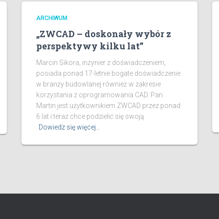
ARCHIWUM
„ZWCAD – doskonały wybór z
perspektywy kilku lat”
Marcin Sikora, inżynier z doświadczeniem,
posiada ponad 17-letnie bogate doświadczenie
w branży budowlanej również w zakresie
korzystania z oprogramowania CAD. Pan
Martin jest użytkownikiem ZWCAD przez ponad
6 lat i teraz chce podzielić się swoją
Dowiedz się więcej…