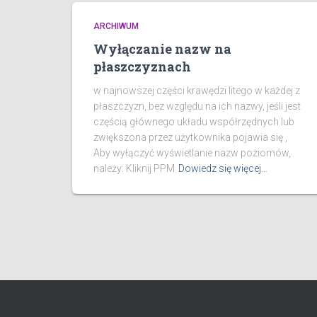
ARCHIWUM
Wyłączanie nazw na
płaszczyznach
w najnowszej części krawędzi litego w każdej z
płaszczyzn, bez względu na ich nazwy, jeśli jest
częścią głównego układu współrzędnych lub
zwiększona przez użytkownika pojawia się ,
Aby wyłączyć wyświetlanie nazw poziomów,
należy: Kliknij PPM
Dowiedz się więcej…