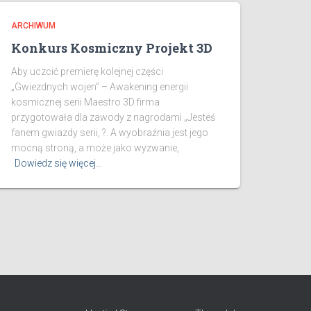
ARCHIWUM
Konkurs Kosmiczny Projekt 3D
Aby uczcić premierę kolejnej części
„Gwiezdnych wojen” – Awakening energii
kosmicznej serii Maestro 3D firma
przygotowała dla zawody z nagrodami „Jesteś
fanem gwiazdy serii, ?. A wyobraźnia jest jego
mocną stroną, a może jako wyzwanie,
Dowiedz się więcej…