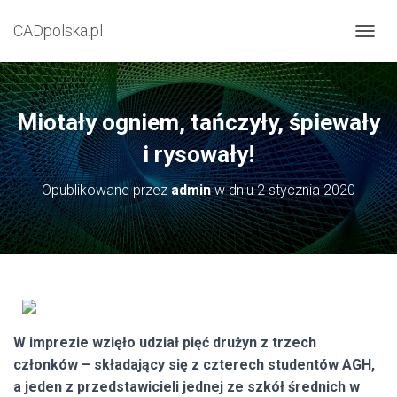
CADpolska.pl
P
R
Z
E
Ł
Miotały ogniem, tańczyły, śpiewały
Ą
C
i rysowały!
Z
N
Opublikowane przez
admin
w dniu
2 stycznia 2020
A
W
I
G
A
C
J
Ę
W imprezie wzięło udział pięć drużyn z trzech
członków – składający się z czterech studentów AGH,
a jeden z przedstawicieli jednej ze szkół średnich w