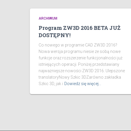
ARCHIWUM
Program ZW3D 2016 BETA JUŻ
DOSTĘPNY!
Co nowego w programie CAD ZW3D 2016?
Nowa wersja programu niesie ze sobą nowe
funkcje oraz rozszerzenie funkcjonalności już
istniejących operacji. Poniżej przedstawiany
najważniejsze nowości ZW3D 2016. Ulepszone
translatoryNowy Szkic 3DZarówno zakładka
Szkic 3D, jak i
Dowiedz się więcej…