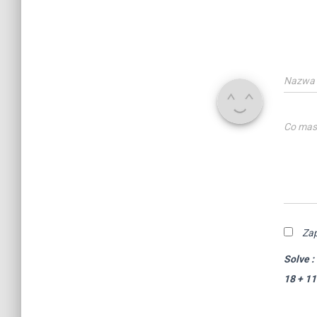
Nazwa
Co mas
Zap
Solve :
18 + 11