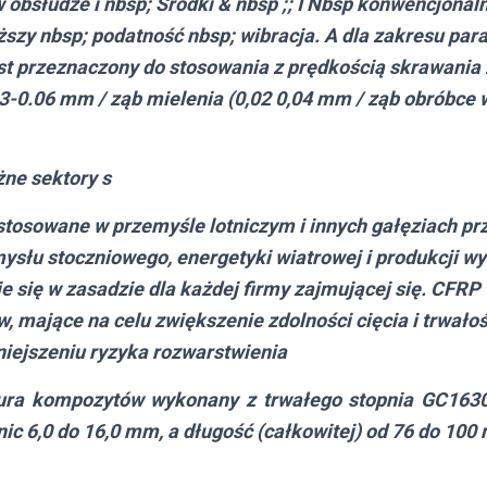
w obsłudze i nbsp; Środki & nbsp ;; I Nbsp konwencjonal
ższy nbsp; podatność nbsp; wibracja. A dla zakresu pa
st przeznaczony do stosowania z prędkością skrawania 
03-0.06 mm / ząb mielenia (0,02 0,04 mm / ząb obróbce 
żne sektory
s
stosowane w przemyśle lotniczym i innych gałęziach pr
mysłu stoczniowego, energetyki wiatrowej i produkcji w
e się w zasadzie dla każdej firmy zajmującej się. CFRP
 mające na celu zwiększenie zdolności cięcia i trwałoś
ejszeniu ryzyka rozwarstwienia
lura kompozytów wykonany z trwałego stopnia GC1630 
ic 6,0 do 16,0 mm, a długość (całkowitej) od 76 do 100