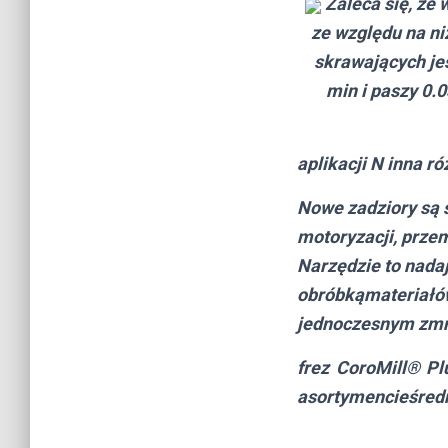
Zaleca się, że 
ze względu na ni
skrawających je
min i paszy 0.
aplikacji
N
inna
ró
Nowe zadziory są 
motoryzacji, prze
Narzędzie to nadaj
obróbkąmateriałów,
jednoczesnym zmni
frez CoroMill® P
asortymencieśredn