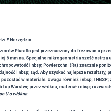
dzi
E
Narzędzia
ziorów Pluraflo jest przeznaczony do frezowania prz
iej 6 mm na. Specjalne mikrogeometria sześć ostrza 
 chropowatość i nbsp; Powierzchni (Ra) znacznie poni
jność i nbsp; sąd. Aby uzyskać najlepsze rezultaty, pr
 pozostać w materiale. Uwaga również i nbsp; I NBSP; 
 top Warstwę przez włókna, materiał i nbsp; rozwarstwi
po
U
o
włókna.