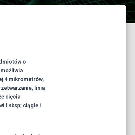
edmiotów o
umożliwia
żej 4 mikrometrów,
zetwarzanie, linia
że cięcia
 i nbsp; ciągle i