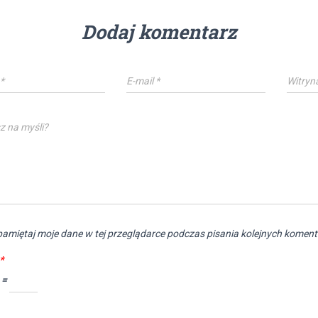
Dodaj komentarz
*
E-mail
*
Witryn
z na myśli?
amiętaj moje dane w tej przeglądarce podczas pisania kolejnych koment
*
 =