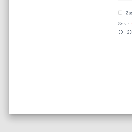
Zap
Solve :
30 − 23