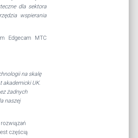
teczne dla sektora
rzędzia wspierania
niem Edgecam MTC
nologii na skalę
t akademicki UK.
bez żadnych
a naszej
 rozwiązań
jest częścią