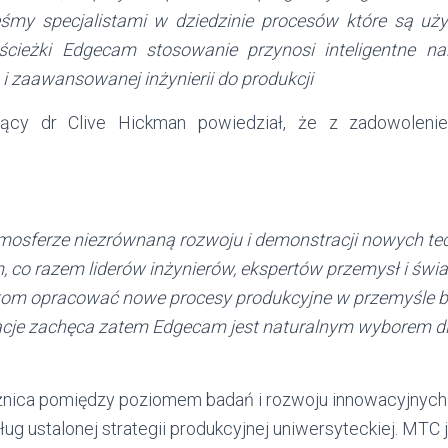
śmy specjalistami w dziedzinie procesów które są uży
ścieżki Edgecam stosowanie przynosi inteligentne na
i zaawansowanej inżynierii do produkcji
ący dr Clive Hickman powiedział, że z zadowole
osferze niezrównaną rozwoju i demonstracji nowych tech
 co razem liderów inżynierów, ekspertów przemysł i świa
ntom opracować nowe procesy produkcyjne w przemyśle 
acje zachęca zatem Edgecam jest naturalnym wyborem dl
żnica pomiędzy poziomem badań i rozwoju innowacyjnych
g ustalonej strategii produkcyjnej uniwersyteckiej. MTC 