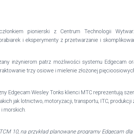
złonkiem pionierski z Centrum Technologii Wytwar
brabiarek i eksperymenty z przetwarzanie i skomplikowa
any inżynierom patrz możliwości systemu Edgecam ora
traktowanie trzy osiowe i mielenie złożonej pięcioosiowyc
czny Edgecam Wesley Tonks klienci MTC reprezentują szer
akich jak lotnictwo, motoryzacji, transportu, ITC, produkcj
i morskich.
TCM 10, na przykład planowane programy Edgecam dla 