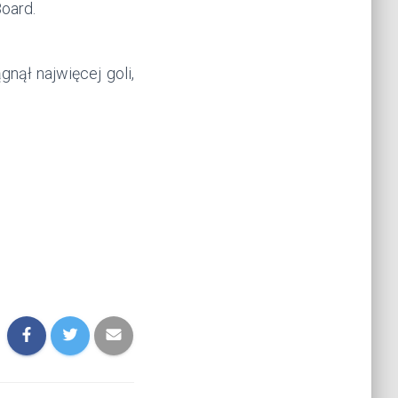
Board.
nął najwięcej goli,