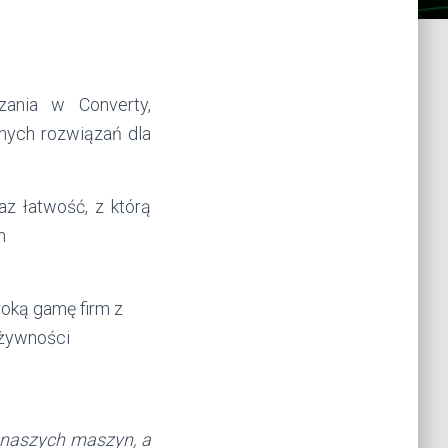
zania w Converty,
nych rozwiązań dla
z łatwość, z którą
h
oką gamę firm z
i żywności
naszych maszyn, a