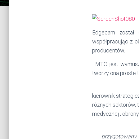
Edgecam został c
współpracując z o
producentów.
. MTC jest wymusz
tworzy ona proste 
kierownik strategi
różnych sektorów, t
medycznej , obrony 
przygotowany 