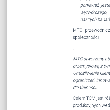
ponieważ jeste
wytwórczego, 
naszych badań 
MTC przewodnicz
społeczności
.
MTC stworzony atm
przemysłową z tym,
Umożliwienie klie
ograniczeń. innow
działalności.
Celem TCM jest ró
produkcyjnych wedłu