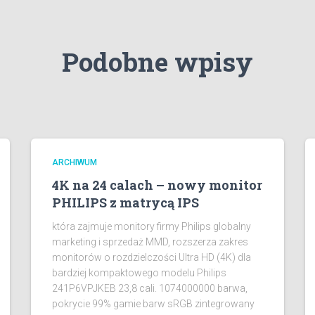
Podobne wpisy
ARCHIWUM
4K na 24 calach – nowy monitor
PHILIPS z matrycą IPS
która zajmuje monitory firmy Philips globalny
marketing i sprzedaż MMD, rozszerza zakres
monitorów o rozdzielczości Ultra HD (4K) dla
bardziej kompaktowego modelu Philips
241P6VPJKEB 23,8 cali. 1074000000 barwa,
pokrycie 99% gamie barw sRGB zintegrowany