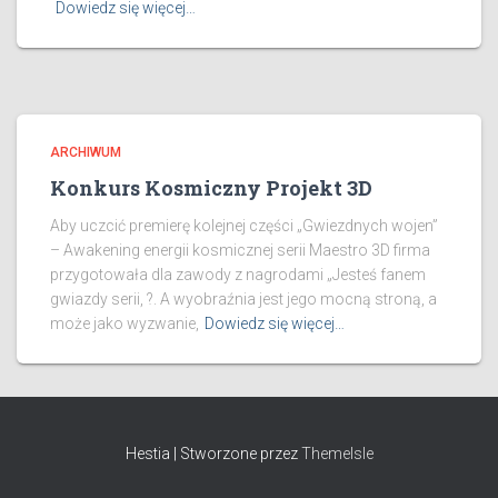
Dowiedz się więcej…
ARCHIWUM
Konkurs Kosmiczny Projekt 3D
Aby uczcić premierę kolejnej części „Gwiezdnych wojen”
– Awakening energii kosmicznej serii Maestro 3D firma
przygotowała dla zawody z nagrodami „Jesteś fanem
gwiazdy serii, ?. A wyobraźnia jest jego mocną stroną, a
może jako wyzwanie,
Dowiedz się więcej…
Hestia | Stworzone przez
ThemeIsle