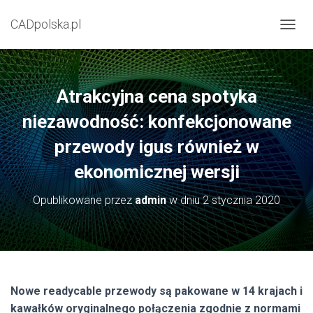
CADpolska.pl
P
R
Z
E
Ł
Atrakcyjna cena spotyka
Ą
C
niezawodność: konfekcjonowane
Z
przewody igus również w
N
A
ekonomicznej wersji
W
I
G
Opublikowane przez
admin
w dniu
2 stycznia 2020
A
C
J
Ę
Nowe readycable przewody są pakowane w 14 krajach i
kawałków oryginalnego połączenia zgodnie z normami