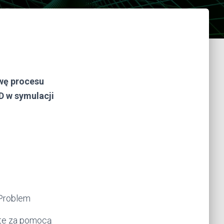
wę procesu
D w symulacji
 Problem
rte za pomocą