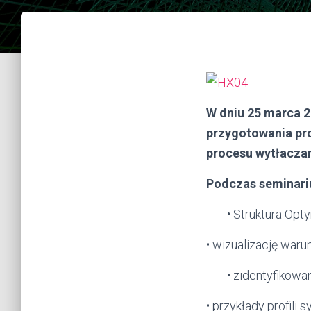
W dniu 25 marca 
przygotowania pr
procesu wytłacza
Podczas seminar
• Struktura Opt
• wizualizację waru
• zidentyfikow
• przykłady profil