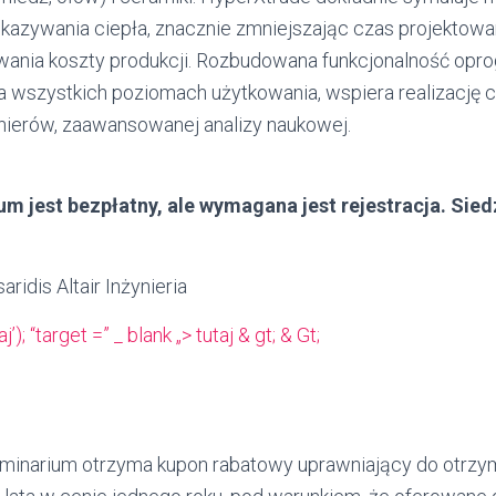
ekazywania ciepła, znacznie zmniejszając czas projektowa
owania koszty produkcji. Rozbudowana funkcjonalność opr
a wszystkich poziomach użytkowania, wspiera realizację
nierów, zaawansowanej analizy naukowej.
um jest bezpłatny, ale wymagana jest rejestracja. Sied
ridis Altair Inżynieria
aj’); “target =” _ blank „> tutaj & gt; & Gt;
minarium otrzyma kupon rabatowy uprawniający do otrzym