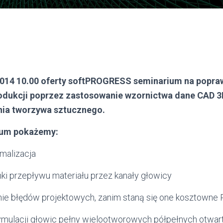
2014 10.00 oferty softPROGRESS seminarium na popra
odukcji poprzez zastosowanie wzornictwa dane CAD 3
nia tworzywa sztucznego.
ium pokażemy:
ymalizacja
nki przepływu materiału przez kanały głowicy
anie błędów projektowych, zanim staną się one kosztowne
i symulacji głowic pełny wielootworowych półpełnych otwa