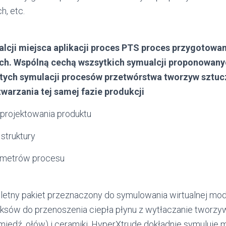
, etc.
lcji miejsca aplikacji proces PTS proces przygotowan
ch. Wspólną cechą wszsytkich symualcji proponowanyc
z tych symulacji procesów przetwórstwa tworzyw sztu
twarzania tej samej fazie produkcji
 projektowania produktu
 struktury
rametrów procesu
letny pakiet przeznaczony do symulowania wirtualnej mo
ksów do przenoszenia ciepła płynu z wytłaczanie tworzy
miedź, ołów) i ceramiki. HyperXtrude dokładnie symuluje m.