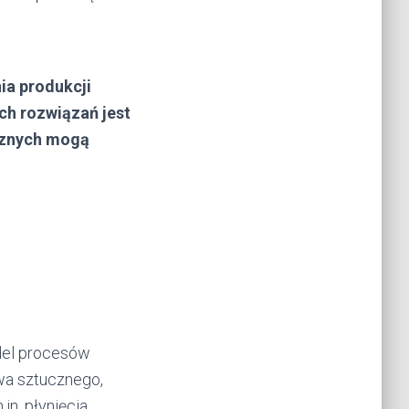
ia produkcji
h rozwiązań jest
cznych mogą
del procesów
wa sztucznego,
in. płynięcia