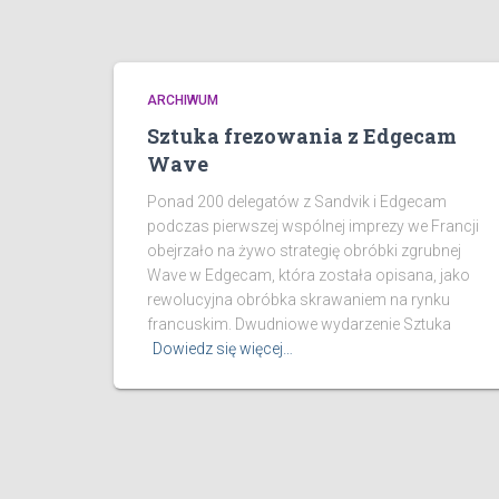
ARCHIWUM
Sztuka frezowania z Edgecam
Wave
Ponad 200 delegatów z Sandvik i Edgecam
podczas pierwszej wspólnej imprezy we Francji
obejrzało na żywo strategię obróbki zgrubnej
Wave w Edgecam, która została opisana, jako
rewolucyjna obróbka skrawaniem na rynku
francuskim. Dwudniowe wydarzenie Sztuka
Dowiedz się więcej…