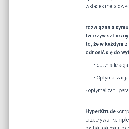
wkładek metalowych
rozwiązania symua
tworzyw sztuczny
to, że w każdym 
odnosić się do wy
• optymalizacja
• Optymalizacja
• optymalizacji pa
HyperXtrude
komp
przepływu i komple
metalu (aluminium, 