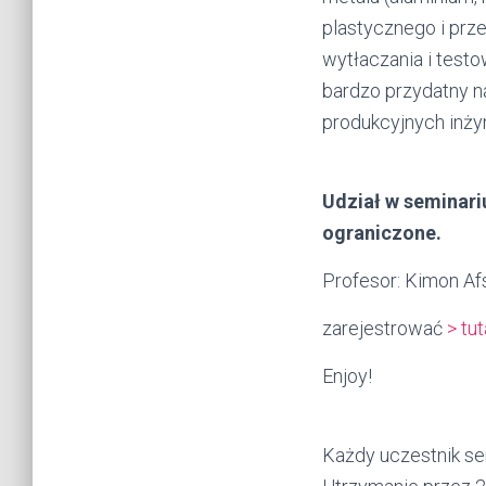
plastycznego i prz
wytłaczania i test
bardzo przydatny n
produkcyjnych inży
Udział w seminari
ograniczone.
Profesor: Kimon Afsa
zarejestrować
> tut
Enjoy!
Każdy uczestnik se