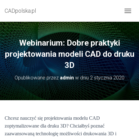
CADpolska.pl
P
R
Z
E
Ł
Webinarium: Dobre praktyki
Ą
C
projektowania modeli CAD do druku
Z
3D
N
A
W
Opublikowane przez
admin
w dniu
2 stycznia 2020
I
G
A
C
J
Ę
Chcesz nauczyć się projektowania modelu CAD
zoptymalizowane dla druku 3D? Chciałbyś poznać
zaawansowaną technologię możliwości drukowania 3D i