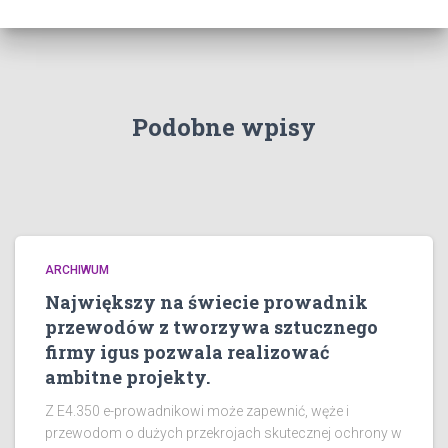
Podobne wpisy
ARCHIWUM
Największy na świecie prowadnik
przewodów z tworzywa sztucznego
firmy igus pozwala realizować
ambitne projekty.
Z E4.350 e-prowadnikowi może zapewnić, węże i
przewodom o dużych przekrojach skutecznej ochrony w