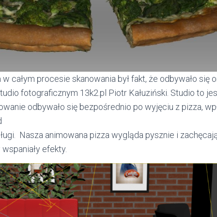
w całym procesie skanowania był fakt, że odbywało się 
udio fotograficznym 13k2.pl Piotr Kałuziński. Studio to 
nowanie odbywało się bezpośrednio po wyjęciu z pizza, wp
d
sługi. Nasza animowana pizza wygląda pysznie i zachęca
 wspaniały efekty.