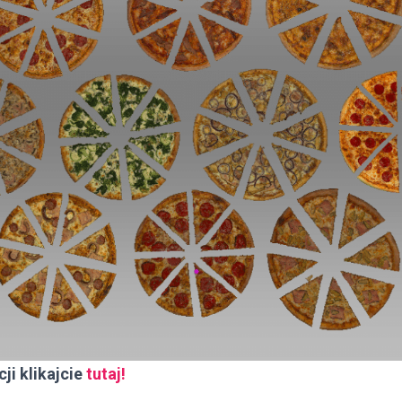
ji klikajcie
tutaj!