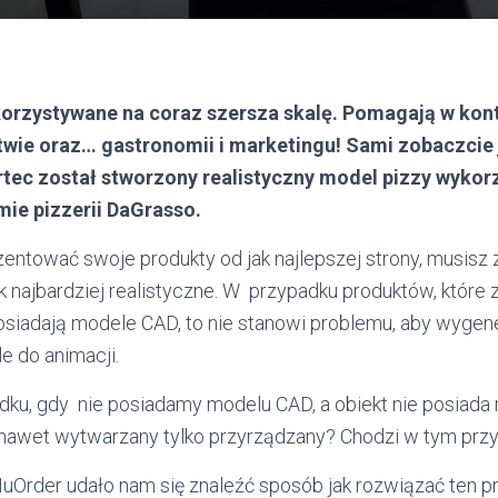
orzystywane na coraz szersza skalę. Pomagają w kontr
twie oraz… gastronomii i marketingu! Sami zobaczcie
rtec został stworzony realistyczny model pizzy wykor
ie pizzerii DaGrasso.
entować swoje produkty od jak najlepszej strony, musisz 
ak najbardziej realistyczne. W przypadku produktów, które
osiadają modele CAD, to nie stanowi problemu, aby wyge
 do animacji.
dku, gdy nie posiadamy modelu CAD, a obiekt nie posiada 
st nawet wytwarzany tylko przyrządzany? Chodzi w tym przy
uOrder udało nam się znaleźć sposób jak rozwiązać ten p