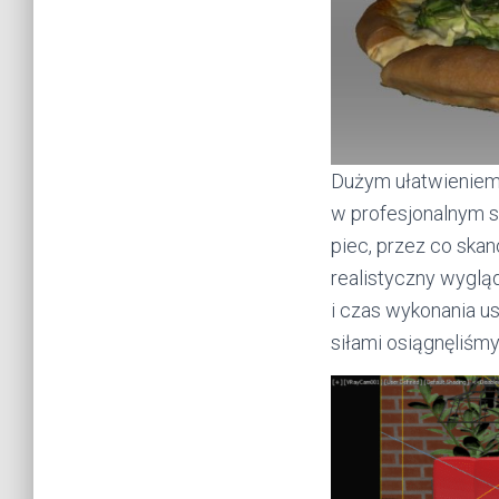
Dużym ułatwieniem 
w profesjonalnym st
piec, przez co ska
realistyczny wyglą
i czas wykonania u
siłami osiągnęliśmy