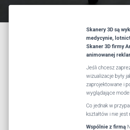
Skanery 3D są wyk
medycynie, lotnic
Skaner 3D firmy A
animowanej reklam
Jeśli chcesz zaprez
wizualizacje były j
zaprojektowane i p
wyglądające modele
Co jednak w przypa
kształtów i nie je
Wspólnie z firmą
N