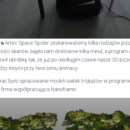
ra
Artec Space Spider zeskanowaliśmy kilka rodzajów piz
zości skanów zajęło nam dosłownie kilka minut, a program 
twił obróbkę tak, że już po niedługim czasie nasze 3D piz
dzy innymi przy tworzeniu animacji.
ac było opracowanie modeli siatek trójkątów w programi
ę firma współpracująca Nanoframe.