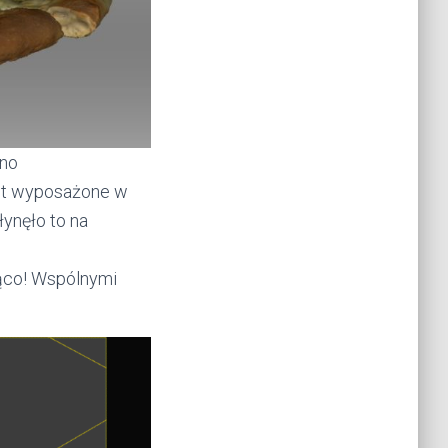
ono
jest wyposażone w
łynęło to na
jąco! Wspólnymi