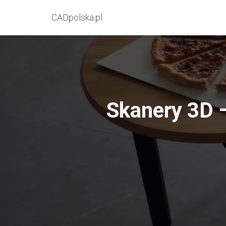
CADpolska.pl
Skanery 3D –