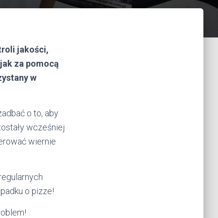
oli jakości,
 jak za pomocą
zystany w
zadbać o to, aby
 zostały wcześniej
nerować wiernie
regularnych
padku o pizze!
roblem!