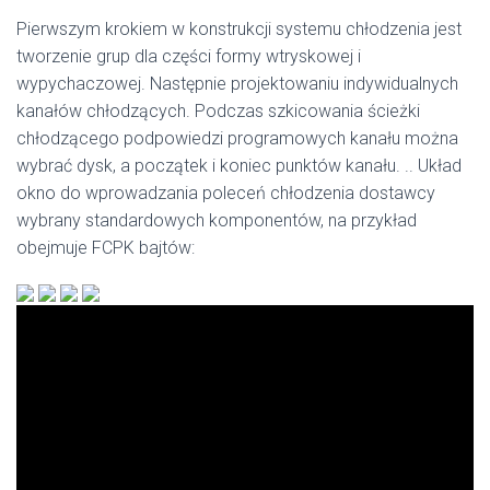
Pierwszym krokiem w konstrukcji systemu chłodzenia jest
tworzenie grup dla części formy wtryskowej i
wypychaczowej. Następnie projektowaniu indywidualnych
kanałów chłodzących. Podczas szkicowania ścieżki
chłodzącego podpowiedzi programowych kanału można
wybrać dysk, a początek i koniec punktów kanału. .. Układ
okno do wprowadzania poleceń chłodzenia dostawcy
wybrany standardowych komponentów, na przykład
obejmuje FCPK bajtów: