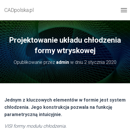
CADpolska.pl
P
R
Z
E
Ł
Projektowanie układu chłodzenia
Ą
C
formy wtryskowej
Z
N
Opublikowane przez
admin
w dniu
2 stycznia 2020
A
W
I
G
A
C
J
Jednym z kluczowych elementów w formie jest system
Ę
chłodzenia. Jego konstrukcja pozwala na funkcję
parametryczną intuicyjnie.
VISI formy modułu chłodzenia.