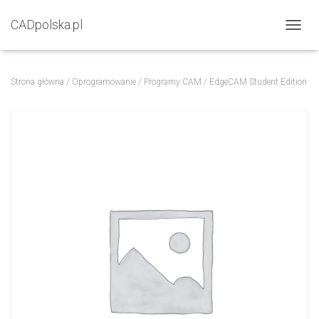
CADpolska.pl
P
R
Z
E
Strona główna
/
Oprogramowanie
/
Programy CAM
/ EdgeCAM Student Edition
Ł
Ą
C
Z
N
A
W
I
G
A
C
J
Ę