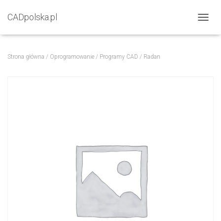
CADpolska.pl
P
R
Z
E
Strona główna
/
Oprogramowanie
/
Programy CAD
/ Radan
Ł
Ą
C
Z
N
A
W
I
G
A
C
J
Ę