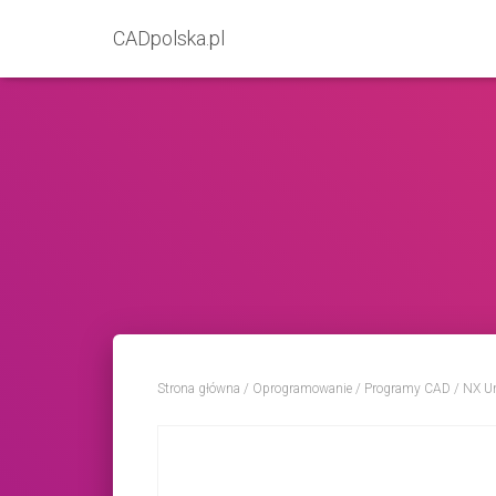
CADpolska.pl
Strona główna
/
Oprogramowanie
/
Programy CAD
/ NX U