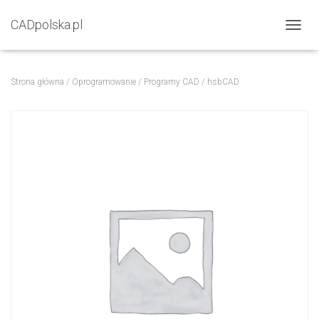
CADpolska.pl
P
R
Z
E
Strona główna
/
Oprogramowanie
/
Programy CAD
/ hsbCAD
Ł
Ą
C
Z
N
A
W
I
G
A
C
J
Ę