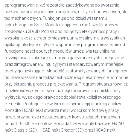
oprogramowanie, które zostało zadedykowane do tworzenia
całkowicie profesjonalnych projektów, nie tylko budowlanych, ale
też mechanicznych. Funkcjonuje ono dzięki własnemu
jądru European Solid Modeller, dającemu możliwość pracy w
środowisku 2D/3D. Potrafi ono połączyć efektywność pracy i
wysoką jakość z ergonomicznym, uniwersalnym dla wszystkich
aplikacji interfejsem. Wyżej wspomniany program niezależnie od
funkcjonalności obu tych modułów umożliwia też unikalne
rozwiązania z zakresu rozmaitych gałęzi przemysłu, połączone
oraz zintegrowane w intuicyjnym i standaryzowanym interfejsie
osoby go użytkującej. Mnogość zautomatyzowanych funkcji, czy
też nowoczesne narzędzia techniczne są niesamowicie pomocne
przy skracaniu procesu projektowania. Program stwarza również
możliwość wykrycia i ewentualnego poprawienia obiektu, przy
wykryciu wysokiego prawdopodobieństwa kolizji tworzonego
elementu. Posługuje się w tym celu symulacją i funkcją analizy.
Ponadto HiCAD neXt stwarza możliwości komfortowej pracy
nawet przy bardzo rozbudowanych konstrukcjach, mających
ponad 10 000 elementów. Posiada trzy warianty bazowe: HiCAD
neXt Classic (2D), HiCAD neXt Creator (3D) oraz HiCAD neXt