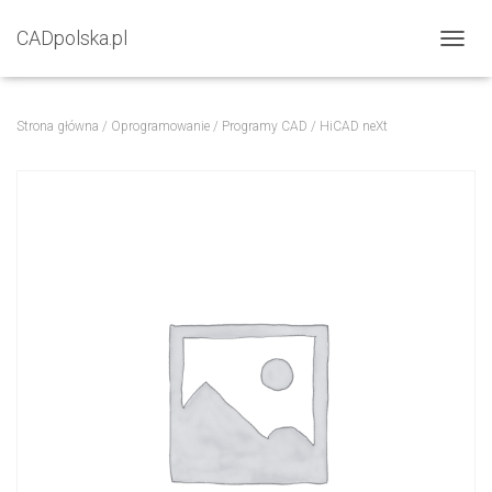
CADpolska.pl
P
R
Z
E
Strona główna
/
Oprogramowanie
/
Programy CAD
/ HiCAD neXt
Ł
Ą
C
Z
N
A
W
I
G
A
C
J
Ę