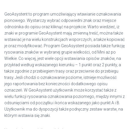
GeoAsystent to program umożliwiający wtawianie oznakowania
pionowego. Wystarczy wybrać odpowiedni znak oraz miejsce
odnośnika do opisu oraz kliknąć na projekcie. Warto wiedzieć, iż
znaki w programie GeoAsystent mają zmienną treść, można także
wstawiać je na wielu konstrukcjach wsporczych, a także kopiować
je oraz modyfikować. Program GeoAsystent posiada także funkcję
rysowania znaków w wybranej grupie wielkości, od Mini aż po
Wielkie. Co więcej, jest wiele opcji wstawiania opisów znaków, na
przykład według wskazanego kierunku – 1 punkt oraz 2 punkty, a
także zgodnie z przebiegiem trasy oraz przeciwnie do przebiegu
trasy. Jeśli chodzi o oznakowanie poziome, istnieje możliwość
jego raportowania bez konieczności dodatkowego opisu
oznaczeń. W GeoAsystent użytkownik może korzystać także z
wielu funkcji rysowania oznakowania poziomego, między innymi z
odsunięciami od początku i końca wskazanego jako punkt A i B.
Użytkownik ma do dyspozycji także podręczny zestaw warstw, na
którym wstawia się znaki.