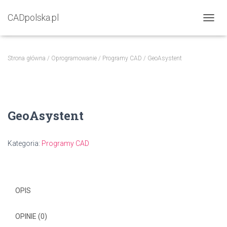
CADpolska.pl
P
R
Z
E
Strona główna
/
Oprogramowanie
/
Programy CAD
/ GeoAsystent
Ł
Ą
C
Z
N
GeoAsystent
A
W
I
G
Kategoria:
Programy CAD
A
C
J
Ę
OPIS
OPINIE (0)