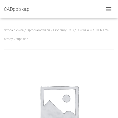
CADpolska.pl
P
R
Z
E
Strona główna
/
Oprogramowanie
/
Programy CAD
/ BIMware MASTER EC4
Ł
Ą
Stropy Zespolone
C
Z
N
A
W
I
G
A
C
J
Ę