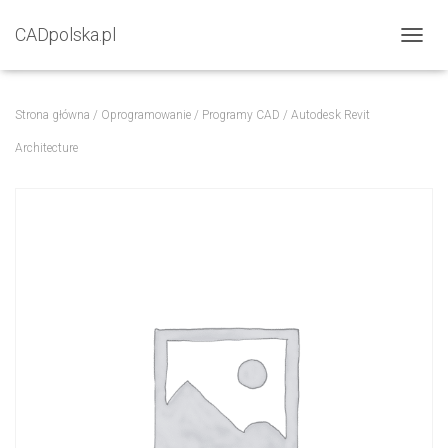
CADpolska.pl
P
R
Z
E
Strona główna
/
Oprogramowanie
/
Programy CAD
/ Autodesk Revit
Ł
Ą
Architecture
C
Z
N
A
W
I
G
A
C
J
Ę