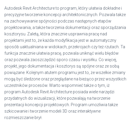
Autodesk Revit Architecture to program, który ułatwia dokładne i
precyzyjne tworzenie koncepcji architektonicznych. Pozwala także
na zachowywanie spójności podczas następnych etapów
projektowania, a także tworzenia dokumentacji oraz sporządzania
kosztorysu. Zaletą, która znacznie usprawnia pracę nad
projektami jest to, że każda modyfikacja jest w automatyczny
sposób uaktualniana w widokach, przekrojach czy też rzutach. Ta
funkcja znacznie ułatwia pracę, pozwala uniknąć wielu błędów
oraz pozwala zaoszczędzić sporo czasu i wysiłku. Co więcej,
projekt, jego dokumentacja i kosztorys są spójne oraz ze sobą
powiązane. Kolejnym atutem programu jest to, że wszelkie zmiany
mogą być śledzone oraz przeglądane na bieżąco przez wszystkich
uczestników procesów. Warto wspomnieć także o tym, iż
program Autodesk Revit Architecture posiada wiele narzędzi
przydatnych do wizualizacji, które pozwalają na tworzenie
prezentacji koncepcji projektowych. Program umożliwia także
szkicowanie i tworzenie modeli 3D oraz interaktywne
rozmieszczanie brył.