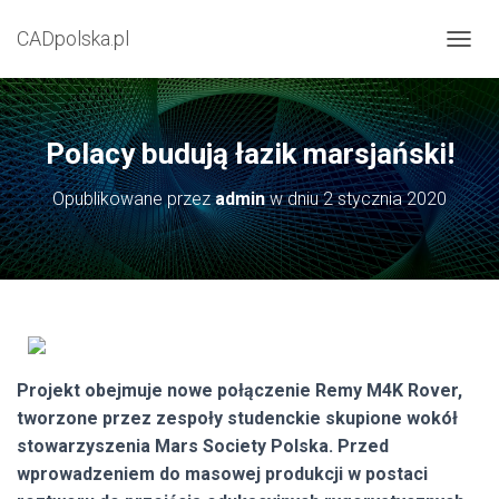
CADpolska.pl
P
R
Z
E
Ł
Polacy budują łazik marsjański!
Ą
C
Opublikowane przez
admin
w dniu
2 stycznia 2020
Z
N
A
W
I
G
A
C
J
Projekt obejmuje nowe połączenie Remy M4K Rover,
Ę
tworzone przez zespoły studenckie skupione wokół
stowarzyszenia Mars Society Polska. Przed
wprowadzeniem do masowej produkcji w postaci