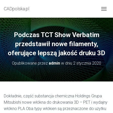
CADpolska.pl
P
R
Z
E
Ł
Podczas TCT Show Verbatim
Ą
C
przedstawił nowe filamenty,
Z
oferujące lepszą jakość druku 3D
N
A
W
Opublikowane przez
admin
w dniu
2 stycznia 2020
I
G
A
C
J
Ę
Dokładnie, część substancja chemiczna Holdings Grupa
Mitsubishi nowe włókna do drukowania 3D – PET i wydajny
włókno PLA
Oba typy włókien są przeznaczone do użytku