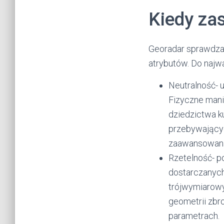
Kiedy za
Georadar sprawdza
atrybutów. Do najwa
Neutralność- u
Fizyczne man
dziedzictwa k
przebywających
zaawansowaną
Rzetelność- p
dostarczanych
trójwymiarowy
geometrii zbr
parametrach.