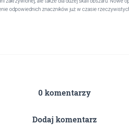
ni zakrzywionej, ale także dla dużej skali obszaru. Nowe
enie odpowiednich znaczników już w czasie rzeczywisty
0 komentarzy
Dodaj komentarz