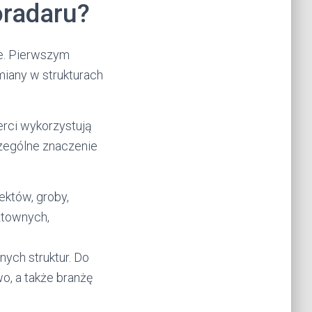
oradaru?
e. Pierwszym
miany w strukturach
erci wykorzystują
czególne znaczenie
ektów, groby,
ztownych,
nych struktur. Do
o, a także branżę