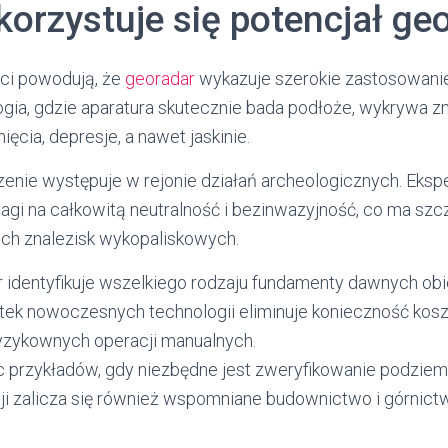
korzystuje się potencjał ge
ci powodują, że
georadar
wykazuje szerokie zastosowani
ogia, gdzie aparatura skutecznie bada podłoże, wykrywa z
ięcia, depresje, a nawet jaskinie.
nie występuje w rejonie działań archeologicznych. Eksp
wagi na całkowitą neutralność i bezinwazyjność, co ma sz
ich znalezisk wykopaliskowych.
identyfikuje wszelkiego rodzaju fundamenty dawnych obi
żytek nowoczesnych technologii eliminuje konieczność kos
yzykownych operacji manualnych.
ec przykładów, gdy niezbędne jest zweryfikowanie podziem
ji zalicza się również wspomniane budownictwo i górnictw