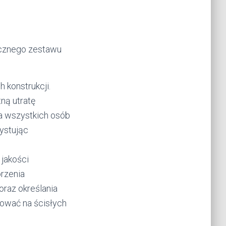
icznego zestawu
 konstrukcji.
ną utratę
a wszystkich osób
zystując
jakości
rzenia
raz określania
zować na ścisłych