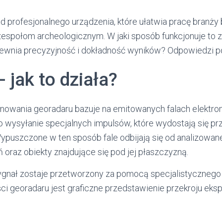
d profesjonalnego urządzenia, które ułatwia pracę branży
 zespołom archeologicznym. W jaki sposób funkcjonuje t
ewnia precyzyjność i dokładność wyników? Odpowiedzi po
 jak to działa?
nowania georadaru bazuje na emitowanych falach elektr
o wysyłanie specjalnych impulsów, które wydostają się pr
ypuszczone w ten sposób fale odbijają się od analizowane
 oraz obiekty znajdujące się pod jej płaszczyzną.
ygnał zostaje przetworzony za pomocą specjalistyczneg
i georadaru jest graficzne przedstawienie przekroju ek