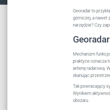
Georadar to przykła
górniczej, a nawet
narzędzie? Czy zap
Georadar-
Mechanizm funkcjo
praktyce oznacza t
antenę radarową. W
skanując przestrzeń
Tak powracający s
Wynikiem aktywnośc
obszaru.