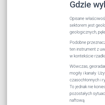
Gdzie wy
Opisane właściwoś
sektorem jest geol
geologicznych, pękn
Podobne przeznacze
ten instrument z u
w kontekście rzadk
Wówczas, georadar 
mogiły i kanały. U
czasochłonnych i r
To jednak nie koni
pozostałych sytuac
naftową.