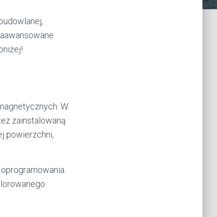
 budowlanej,
o zaawansowane
niżej!
omagnetycznych. W
zez zainstalowaną
j powierzchni,
o oprogramowania.
splorowanego