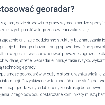
stosować georadar?
 się tam, gdzie środowisko pracy wymaga bardzo specyf
żniejszych punktów tego zestawienia zalicza się:
rządzenie analizuje podziemne struktury bez naruszania ich
ipulacje badanego obszaru mogą spowodować bezpowrot
ulturowego, a nawet spowodować poważne zagrożenie dl
 w danej strefie. Georadar eliminuje takie ryzyko, wykor
 technologię pracy.
opularność georadarów w dużym stopniu wynika właśnie z 
 informacji. Pozyskiwane w ten sposób dane służą do two
ch map geodezyjnych lub oceny konstrukcji betonowych o
ojenia. Z tego powodu, dostarczane komunikaty muszą ba