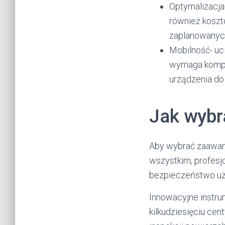
Optymalizacja
również koszt
zaplanowanych
Mobilność- uc
wymaga kompa
urządzenia do 
Jak wybr
Aby wybrać zaawans
wszystkim, profesjo
bezpieczeństwo uży
Innowacyjne instru
kilkudziesięciu ce