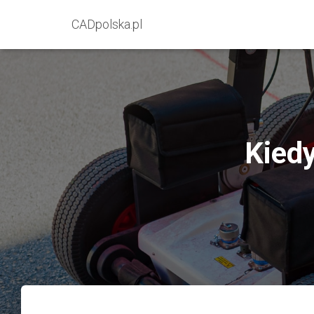
CADpolska.pl
Kied