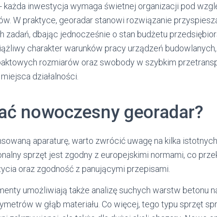
- każda inwestycja wymaga świetnej organizacji pod wzgl
ów. W praktyce, georadar stanowi rozwiązanie przyspiesz
 zadań, dbając jednocześnie o stan budżetu przedsiębior
iążliwy charakter warunków pracy urządzeń budowlanych
ktowych rozmiarów oraz swobody w szybkim przetrans
miejsca działalności.
ać nowoczesny georadar?
owaną aparaturę, warto zwrócić uwagę na kilka istotnych
nalny sprzęt jest zgodny z europejskimi normami, co przek
cia oraz zgodność z panującymi przepisami.
menty umożliwiają także analizę suchych warstw betonu 
ntymetrów w głąb materiału. Co więcej, tego typu sprzęt s