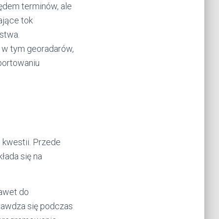
ędem terminów, ale
ające tok
stwa.
, w tym georadarów,
portowaniu
 kwestii. Przede
łada się na
nawet do
prawdza się podczas