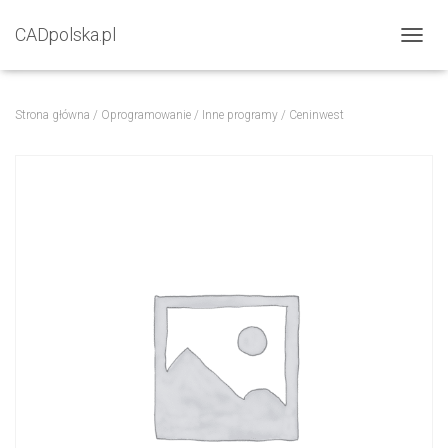
CADpolska.pl
P
R
Z
E
Strona główna
/
Oprogramowanie
/
Inne programy
/ Ceninwest
Ł
Ą
C
Z
N
A
W
I
G
A
C
J
Ę