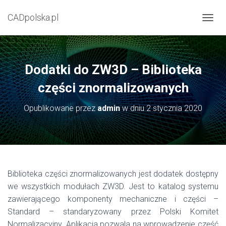
CADpolska.pl
P
R
Z
E
Ł
Dodatki do ZW3D – Biblioteka
Ą
C
części znormalizowanych
Z
N
Opublikowane przez
admin
w dniu
2 stycznia 2020
A
W
I
G
A
C
J
Biblioteka części znormalizowanych jest dodatek dostępny
Ę
we wszystkich modułach ZW3D. Jest to katalog systemu
zawierającego komponenty mechaniczne i części –
Standard – standaryzowany przez Polski Komitet
Normalizacyjny. Aplikacja pozwala na wprowadzenie część