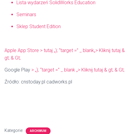
Lista wydarzeń SolidWorks Education
Seminars
Sklep Student Edition
Apple App Store
> tutaj „); “target =” _ blank„> Kliknij tutaj &
gt; & Gt;
Google Play
> „); “target =” _ blank „> Kliknij tutaj & gt; & Gt;
Źródło: cnstoday.pl cadworks.pl
Kategorie:
ARCHIWUM