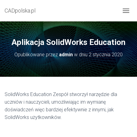
CADpolska.pl
P
R
Z
E
Ł
Aplikacja SolidWorks Education
Ą
C
Opublikowane przez
admin
w dniu
2 stycznia 2020
Z
N
A
W
I
G
A
SolidWorks Education Zespół stworzył narzędzie dla
C
uczniów i nauczycieli, umożliwiając im wymianę
J
Ę
doświadczeń więc bardziej efektywnie z innymi, jak
SolidWorks użytkowników.