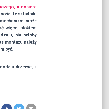
oczego, a dopiero
jności te składniki
ją mechanizm może
ać więcej blokiem
dzaju, nie byłoby
zas montażu należy
am być.
modelu drzewie, a