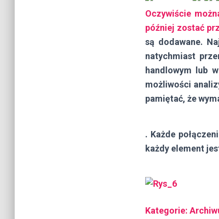
Oczywiście można
później zostać p
są dodawane. Naj
natychmiast prze
handlowym lub w 
możliwości analiz
pamiętać, że wyma
. Każde połączen
każdy element jes
Kategorie:
Archi