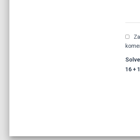
Za
komen
Solve
16 + 