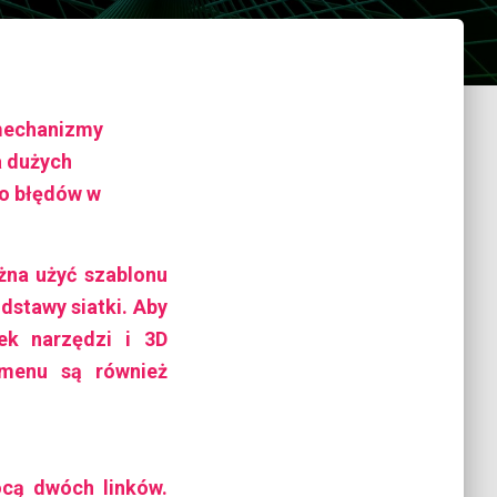
e mechanizmy
a dużych
ko błędów w
żna użyć szablonu
dstawy siatki. Aby
sek narzędzi i 3D
 menu są również
cą dwóch linków.