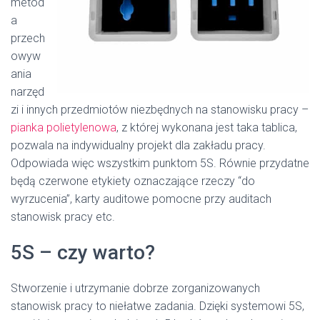
metod
a
przech
owyw
ania
narzęd
zi i innych przedmiotów niezbędnych na stanowisku pracy –
pianka polietylenowa
, z której wykonana jest taka tablica,
pozwala na indywidualny projekt dla zakładu pracy.
Odpowiada więc wszystkim punktom 5S. Równie przydatne
będą czerwone etykiety oznaczające rzeczy “do
wyrzucenia”, karty auditowe pomocne przy auditach
stanowisk pracy etc.
5S – czy warto?
Stworzenie i utrzymanie dobrze zorganizowanych
stanowisk pracy to niełatwe zadania. Dzięki systemowi 5S,