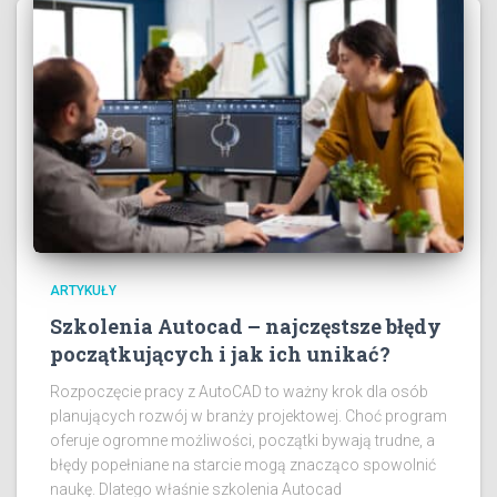
ARTYKUŁY
Szkolenia Autocad – najczęstsze błędy
początkujących i jak ich unikać?
Rozpoczęcie pracy z AutoCAD to ważny krok dla osób
planujących rozwój w branży projektowej. Choć program
oferuje ogromne możliwości, początki bywają trudne, a
błędy popełniane na starcie mogą znacząco spowolnić
naukę. Dlatego właśnie szkolenia Autocad