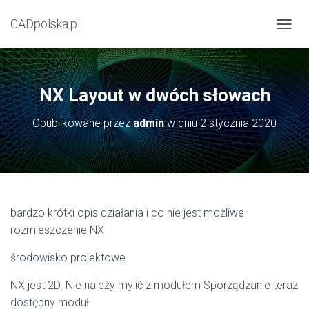
CADpolska.pl
P
R
Z
E
Ł
NX Layout w dwóch słowach
Ą
C
Opublikowane przez
admin
w dniu
2 stycznia 2020
Z
N
A
W
I
G
A
bardzo krótki opis działania i co nie jest możliwe
C
rozmieszczenie NX
J
Ę
środowisko projektowe
NX jest 2D. Nie należy mylić z modułem Sporządzanie teraz
dostępny moduł