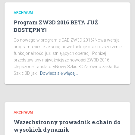
ARCHIWUM
Program ZW3D 2016 BETA JUŻ
DOSTĘPNY!
Co nowego w programie CAD ZW3D 2016?Nowa wersja
programu niesie ze sobą nowe funkcje oraz rozszerzenie
funkcjonalności już istniejących operacji. Poniżej
przedstawiany najważniejsze nowości ZW3D 2016.
Ulepszone translatoryNowy Szkic 3DZarówno zakładka
Szkic 3D, jak i
Dowiedz się więcej…
ARCHIWUM
Wszechstronny prowadnik e.chain do
wysokich dynamik