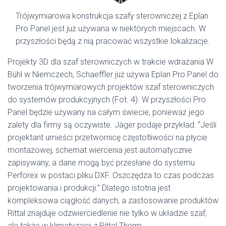
Trójwymiarowa konstrukcja szafy sterowniczej z Eplan
Pro Panel jest już używana w niektórych miejscach. W
przyszłości będą z nią pracować wszystkie lokalizacje.
Projekty 3D dla szaf sterowniczych w trakcie wdrażania W
Bühl w Niemczech, Schaeffler już używa Eplan Pro Panel do
tworzenia trójwymiarowych projektów szaf sterowniczych
do systemów produkcyjnych (Fot. 4). W przyszłości Pro
Panel będzie używany na całym świecie, ponieważ jego
zalety dla firmy są oczywiste. Jäger podaje przykład: “Jeśli
projektant umieści przetwornicę częstotliwości na płycie
montażowej, schemat wiercenia jest automatycznie
zapisywany, a dane mogą być przesłane do systemu
Perforex w postaci pliku DXF. Oszczędza to czas podczas
projektowania i produkcji.” Dlatego istotna jest
kompleksowa ciągłość danych, a zastosowanie produktów
Rittal znajduje odzwierciedlenie nie tylko w układzie szaf,
ale także w klimatyzacji z Rittal Therm.