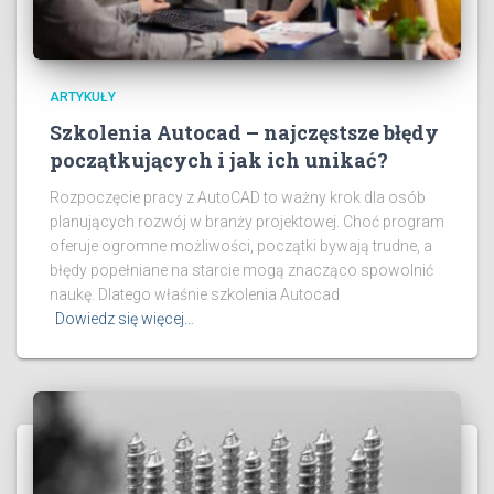
ARTYKUŁY
Szkolenia Autocad – najczęstsze błędy
początkujących i jak ich unikać?
Rozpoczęcie pracy z AutoCAD to ważny krok dla osób
planujących rozwój w branży projektowej. Choć program
oferuje ogromne możliwości, początki bywają trudne, a
błędy popełniane na starcie mogą znacząco spowolnić
naukę. Dlatego właśnie szkolenia Autocad
Dowiedz się więcej…