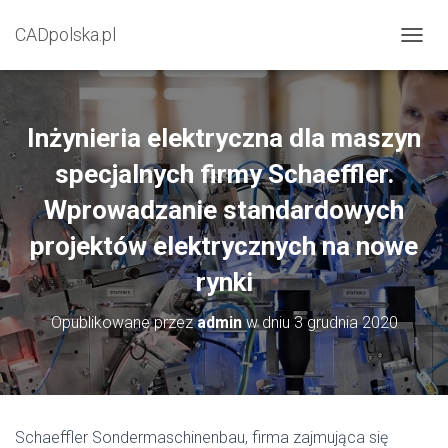
CADpolska.pl
P
R
Z
E
Ł
Inżynieria elektryczna dla maszyn
Ą
C
specjalnych firmy Schaeffler.
Z
Wprowadzanie standardowych
N
A
projektów elektrycznych na nowe
W
I
rynki
G
A
C
Opublikowane przez
admin
w dniu
3 grudnia 2020
J
Ę
Schaeffler Sondermaschinenbau, firma zajmująca się