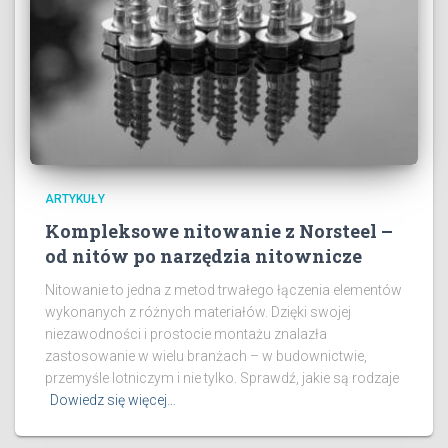
ARTYKUŁY
Kompleksowe nitowanie z Norsteel –
od nitów po narzędzia nitownicze
Nitowanie to jedna z metod trwałego łączenia elementów
wykonanych z różnych materiałów. Dzięki swojej
niezawodności i prostocie montażu znalazła
zastosowanie w wielu branżach – w budownictwie,
przemyśle lotniczym i nie tylko. Sprawdź, jakie są rodzaje
Dowiedz się więcej…